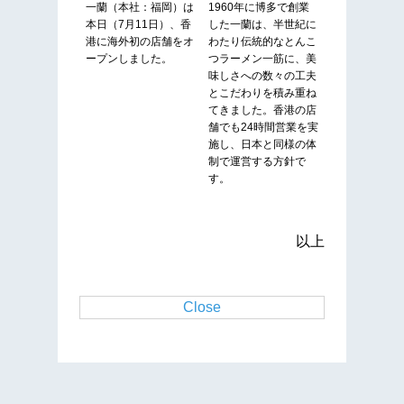
一蘭（本社：福岡）は
1960年に博多で創業
本日（7月11日）、香
した一蘭は、半世紀に
港に海外初の店舗をオ
わたり伝統的なとんこ
ープンしました。
つラーメン一筋に、美
味しさへの数々の工夫
とこだわりを積み重ね
てきました。香港の店
舗でも24時間営業を実
施し、日本と同様の体
制で運営する方針で
す。
以上
Close