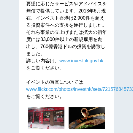
要望に応じたサービスやアドバイスを
無償で提供しています。2013年6月現
在、インベスト香港は2,900件を超え
る投資案件への支援を遂行しました。
それら事業の立上げまたは拡大の初年
度には33,000件以上の新規雇用を創
出し、760億香港ドルの投資を誘致し
ました。
詳しい内容は、
www.investhk.gov.hk
をご覧ください。
イベントの写真については、
www.flickr.com/photos/investhk/sets/7215763457
をご覧ください。