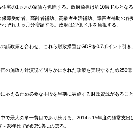
共住宅の1ヵ月の家賃を免除する。政府負担は約10億ドルとな
会保障受給者、高齢者補助、高齢者生活補助、障害者補助の各
それぞれ１ヵ月分増額する。政府は27億ドルを負担する。
の諸政策と合わせ、これら財政措置はGDPを0.7ポイント引
。
官の施政方針演説で明らかにされた政策を実現するため250
待に応えるため必要な手段を早期に実施する財政資源があるこ
中で最大の単一費目であり続ける。2014～15年度の経常支出は
97～98年比で約80%増にのぼる。