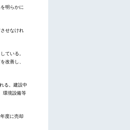
果を明らかに
衡させなけれ
としている。
質を改善し、
まれる。建設中
、環境設備等
今年度に売却