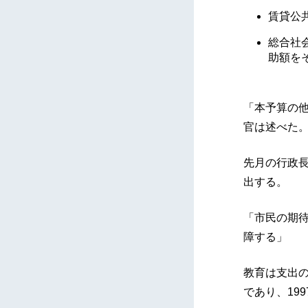
賃貸公
総合社
助額を
「本予算の他
官は述べた
先月の行政長
出する。
「市民の期
障する」
教育は支出の
であり、19