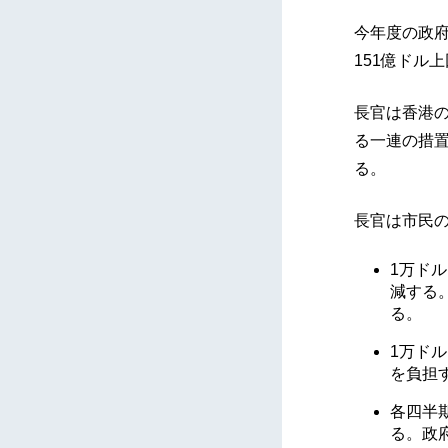
今年度の政府
151億ドル
長官は香港
る一連の措
る。
長官は市民
1万ドル
減する
る。
1万ドル
を負担
各四半期
る。政