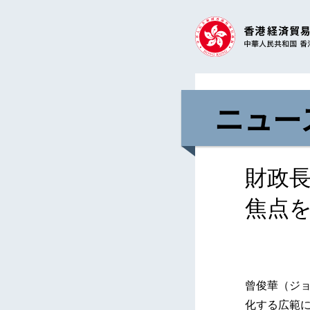
ニュー
財政
焦点
曾俊華（ジョ
化する広範