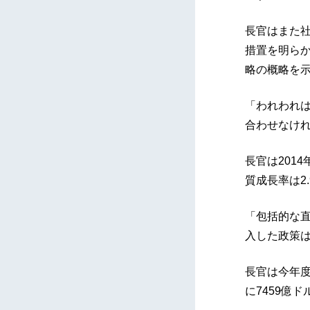
長官はまた社
措置を明ら
略の概略を
「われわれ
合わせなけ
長官は201
質成長率は2
「包括的な直
入した政策は
長官は今年度
に7459億