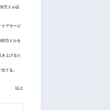
00万ドル以
ィケアサービ
00万ドルを
引き上げるた
り当てる。
以上