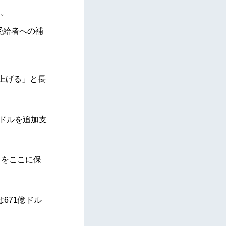
る。
受給者への補
き上げる」と長
億ドルを追加支
とをここに保
671億ドル