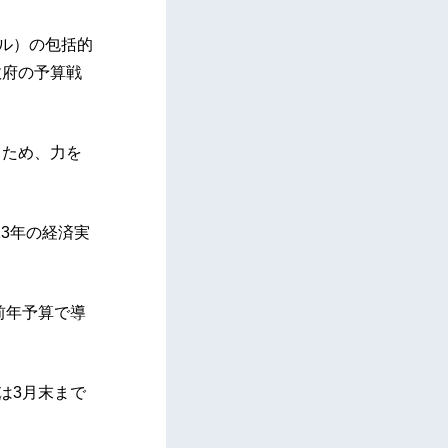
ドル）の包括的
政府の予算戦
るため、力を
13年の経済実
前年予算で導
は3月末まで