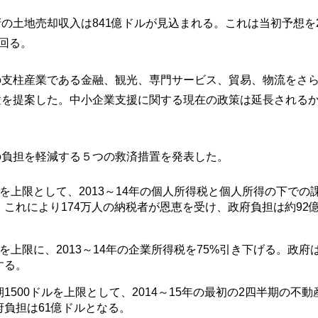
の土地売却収入は841億ドルが見込まれる。これは当初予想を2
上回る。
の支柱産業である金融、観光、専門サービス、貿易、物流をさ
置を提案した。中小企業支援に関する現在の政策は延長される
の負担を軽減する５つの救済措置を発表した。
を上限として、2013～14年の個人所得税と個人所得の下での課
。これにより174万人の納税者が恩恵を受け、政府負担は約92
を上限に、2013～14年の企業所得税を75%引き下げる。政府
する。
1500ドルを上限として、2014～15年の最初の2四半期の不
府負担は61億ドルとなる。