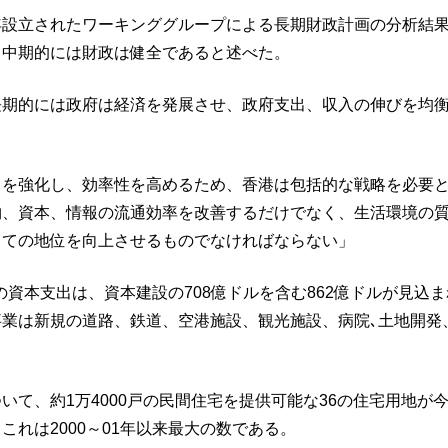
年設立されたワーキンググループによる長期財政計画の分析結
、中期的には財政は健全であると述べた。
長期的には政府は経済を発展させ、政府支出、収入の伸びを均
」
力を強化し、効率性を高めるため、香港は包括的な戦略を必要
物、資本、情報の流通効率を改善するだけでなく、生活環境の
しての地位を向上させるものでなければならない」
5年の資本支出は、資本建設の708億ドルを含む862億ドルが見込
事業は新規の道路、鉄道、空港施設、観光施設、病院､土地開発
。
いて、約1万4000戸の民間住宅を提供可能な36の住宅用地が
これは2000～01年以来最大の数である。