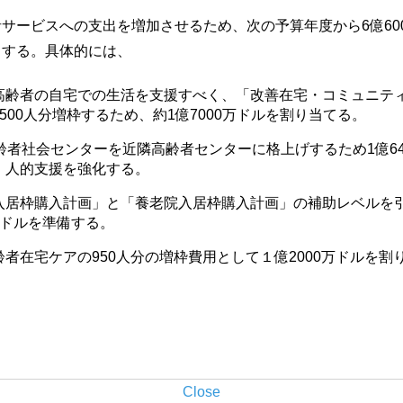
サービスへの支出を増加させるため、次の予算年度から6億60
出する。具体的には、
高齢者の自宅での生活を支援すべく、「改善在宅・コミュニテ
500人分増枠するため、約1億7000万ドルを割り当てる。
高齢者社会センターを近隣高齢者センターに格上げするため1億64
、人的支援を強化する。
入居枠購入計画」と「養老院入居枠購入計画」の補助レベルを
億ドルを準備する。
齢者在宅ケアの950人分の増枠費用として１億2000万ドルを割
Close