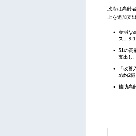
政府は高齢者
上を追加支
虚弱な
ス」を1
51の
支出し
「改善
め約2
補助高