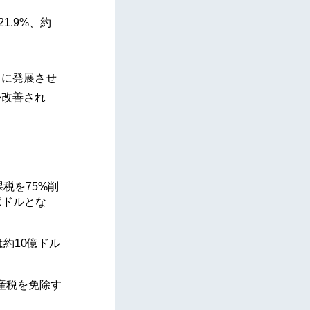
1.9%、約
らに発展させ
か改善され
税を75%削
億ドルとな
は約10億ドル
動産税を免除す