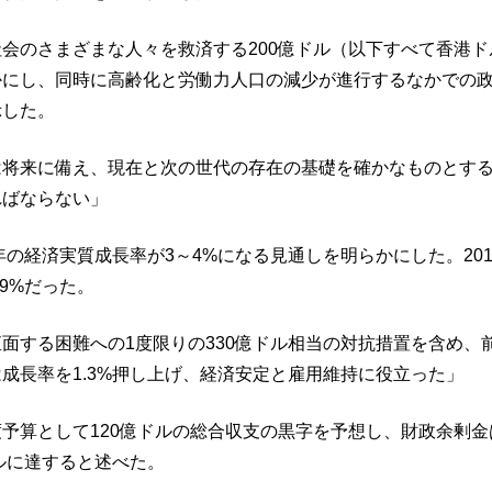
会のさまざまな人々を救済する200億ドル（以下すべて香港
かにし、同時に高齢化と労働力人口の減少が進行するなかでの
示した。
は将来に備え、現在と次の世代の存在の基礎を確かなものとす
ればならない」
4年の経済実質成長率が3～4%になる見通しを明らかにした。20
.9%だった。
面する困難への1度限りの330億ドル相当の対抗措置を含め、
成長率を1.3%押し上げ、経済安定と雇用維持に役立った」
予算として120億ドルの総合収支の黒字を予想し、財政余剰金
ドルに達すると述べた。