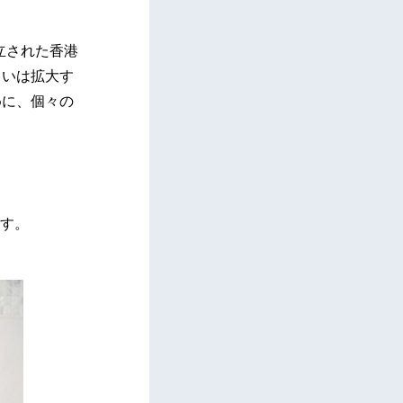
設立された香港
るいは拡大す
めに、個々の
す。