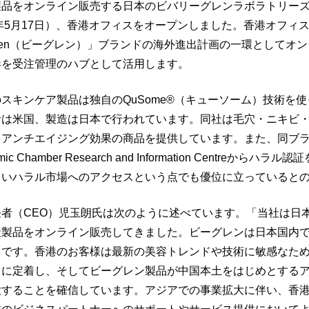
製品をオンライン販売する日本のビバリーグレンラボラトリー
7年5月17日）、香港オフィスをオープンしました。香港オフィ
glen（ビーグレン）」ブランドの海外進出計画の一環としてオ
港を受注管理のハブとして活用します。
スキンケア製品は独自のQuSome®（キューソーム）技術を
計は米国、製造は日本で行われています。同社は毛穴・ニキビ
アンチエイジング効果の商品を提供しています。また、同ブラン
ic Chamber Research and Information Centreからハラ
しいハラル市場へのアクセスという点でも優位に立っていると
者（CEO）児玉朗氏は次のように述べています。「当社は日本
社製品をオンライン販売してきました。ビーグレンは日本国内
ドです。香港のお客様は最新の美容トレンドや技術に敏感なた
ぐに定着し、そしてビーグレン製品が中国本土をはじめとする
大することを確信しています。アジアでの事業拡大に伴い、香