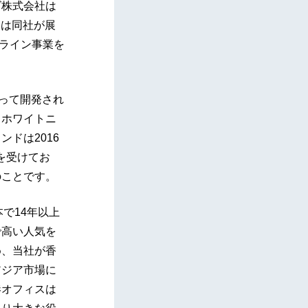
ズ株式会社は
スは同社が展
ンライン事業を
使って開発され
・ホワイトニ
ドは2016
ル認証を受けてお
のことです。
で14年以上
で高い人気を
め、当社が香
アジア市場に
港オフィスは