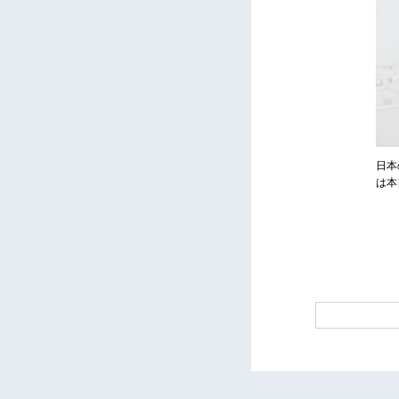
日本
は本