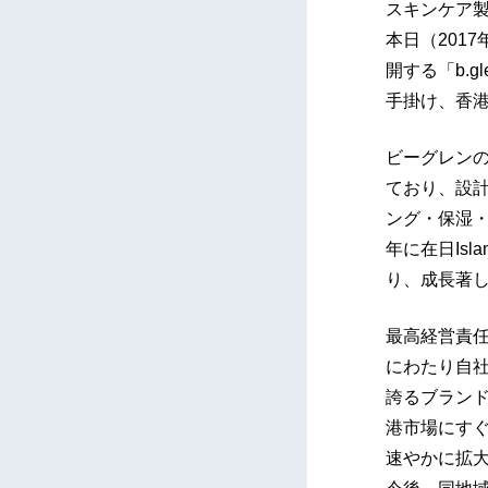
スキンケア
本日（201
開する「b.
手掛け、香
ビーグレンの
ており、設
ング・保湿・
年に在日Islam
り、成長著
最高経営責任
にわたり自
誇るブラン
港市場にす
速やかに拡