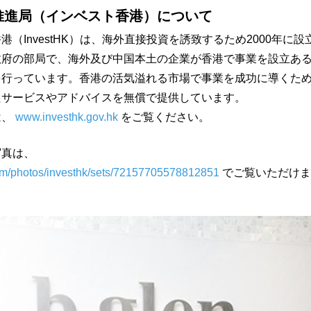
推進局（インベスト香港）について
港（InvestHK）は、海外直接投資を誘致するため2000年に
政府の部局で、海外及び中国本土の企業が香港で事業を設立あ
を行っています。香港の活気溢れる市場で事業を成功に導くた
たサービスやアドバイスを無償で提供しています。
は、
www.investhk.gov.hk
をご覧ください。
写真は、
om/photos/investhk/sets/72157705578812851
でご覧いただけま