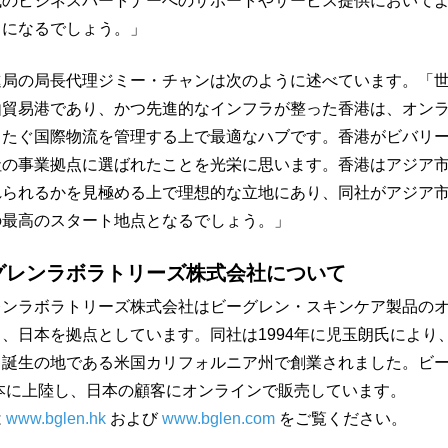
域のビジネスパートナーへのサポートやサービス提供において
とになるでしょう。」
進局の局長代理ジミー・チャンは次のように述べています。「
由貿易港であり、かつ先進的なインフラが整った香港は、オン
またぐ国際物流を管理する上で最適なハブです。香港がビバリ
社の事業拠点に選ばれたことを光栄に思います。香港はアジア
れられるかを見極める上で理想的な立地にあり、同社がアジア
の最高のスタート地点となるでしょう。」
グレンラボラトリーズ株式会社について
レンラボラトリーズ株式会社はビーグレン・スキンケア製品の
、日本を拠点としています。同社は1994年に児玉朗氏により
ト誕生の地である米国カリフォルニア州で創業されました。ビ
日本に上陸し、日本の顧客にオンラインで販売しています。
は
www.bglen.hk
および
www.bglen.com
をご覧ください。