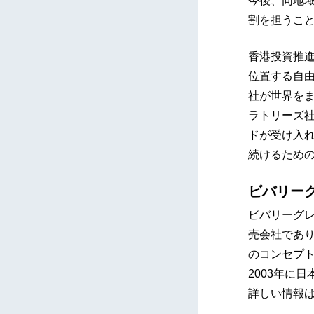
今後、同地
割を担うこ
香港投資推
位置する自
社が世界を
ラトリーズ
ドが受け入
続けるため
ビバリー
ビバリーグ
売会社であり
のコンセプ
2003年に
詳しい情報