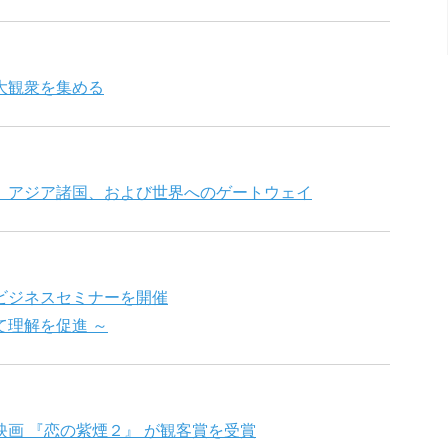
大観衆を集める
、アジア諸国、および世界へのゲートウェイ
ビジネスセミナーを開催
理解を促進 ～
画 『恋の紫煙２』 が観客賞を受賞