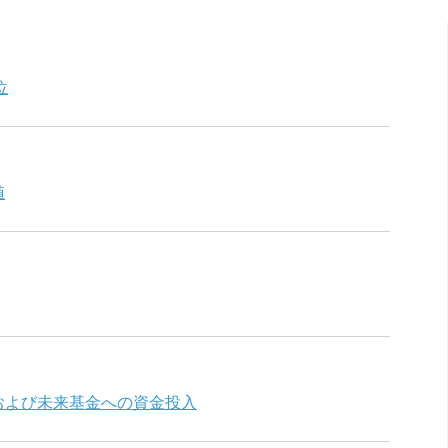
位
値
告および未来基金への資金投入