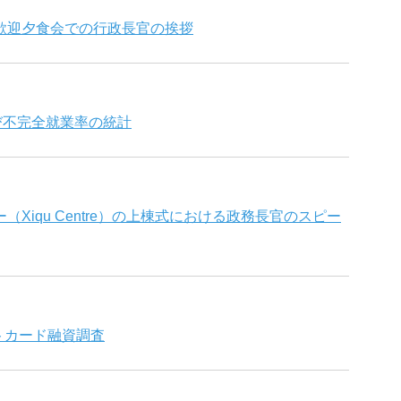
歓迎夕食会での行政長官の挨拶
よび不完全就業率の統計
Xiqu Centre）の上棟式における政務長官のスピー
ットカード融資調査