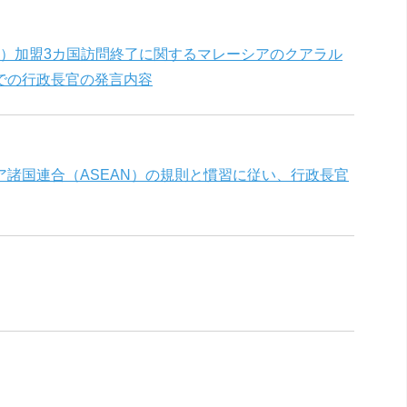
N）加盟3カ国訪問終了に関するマレーシアのクアラル
での行政長官の発言内容
諸国連合（ASEAN）の規則と慣習に従い、行政長官