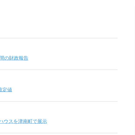
月間の財政報告
推定値
港ハウスを津南町で展示