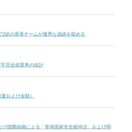
で2組の香港チームが優秀な成績を収める
よび不完全就業率の統計
（数量および金額）
よび国際組織による「香港国家安全維持法」および関