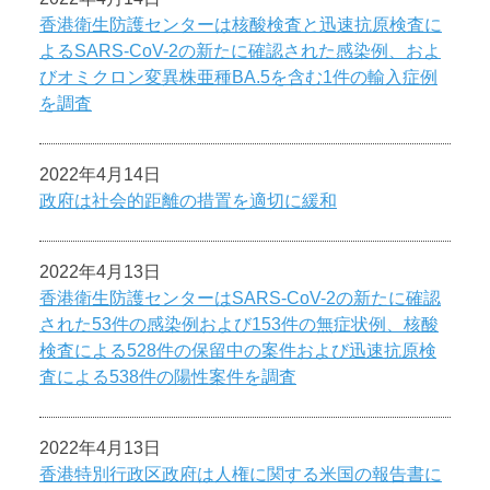
香港衛生防護センターは核酸検査と迅速抗原検査に
よるSARS-CoV-2の新たに確認された感染例、およ
びオミクロン変異株亜種BA.5を含む1件の輸入症例
を調査
2022年4月14日
政府は社会的距離の措置を適切に緩和
2022年4月13日
香港衛生防護センターはSARS-CoV-2の新たに確認
された53件の感染例および153件の無症状例、核酸
検査による528件の保留中の案件および迅速抗原検
査による538件の陽性案件を調査
2022年4月13日
香港特別行政区政府は人権に関する米国の報告書に