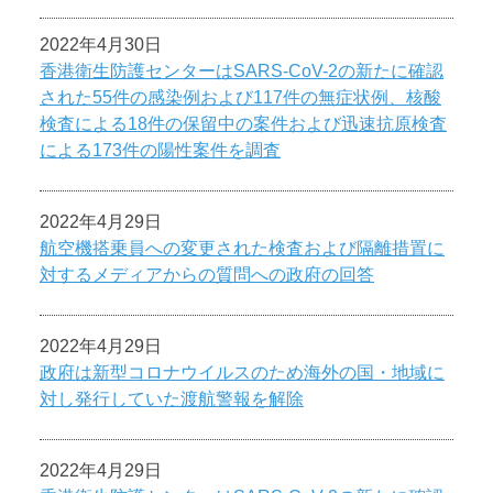
2022年4月30日
香港衛生防護センターはSARS-CoV-2の新たに確認
された55件の感染例および117件の無症状例、核酸
検査による18件の保留中の案件および迅速抗原検査
による173件の陽性案件を調査
2022年4月29日
航空機搭乗員への変更された検査および隔離措置に
対するメディアからの質問への政府の回答
2022年4月29日
政府は新型コロナウイルスのため海外の国・地域に
対し発行していた渡航警報を解除
2022年4月29日