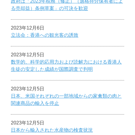
政府は「2023年税務（修正）（適格持分保有者によ
る売却益）条例草案」の可決を歓迎
2023年12月6日
立法会：香港への観光客の誘致
2023年12月5日
数学的、科学的応用力および読解力における香港人
生徒の安定した成績が国際調査で判明
2023年12月5日
日本、米国それぞれの一部地域からの家禽類の肉と
関連商品の輸入を停止
2023年12月5日
日本から輸入された水産物の検査状況