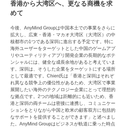
香港から大湾区へ、更なる商機を求
めて
今後、AnyMind Groupは中国本土での事業をさらに
拡大し、広東・香港・マカオ大湾区（大湾区）の中
核都市の1つである深圳に進出する予定です。特に
海外ユーザーをターゲットとした中国のゲームアプ
リやユーティリティアプリ開発企業の長期的なポテ
ンシャルには、健全な成長余地があると考えていま
す。深圳は、そうした企業をターゲットにする場所
として最適です。Chien氏は「香港と深圳はそれぞ
れ異なる競争上の優位性があるため、大湾区で事業
展開したい海外のテクノロジー企業にとって理想的
な拠点です。2つの地域は距離的にも近いため、香
港と深圳の両チームは密接に連携し、コミュニケー
ションをとりながら中国と欧米の顧客双方に包括的
なサポートを提供することができます」と述べまし
た。AnyMind Groupはビジネスが軌道に乗った時点