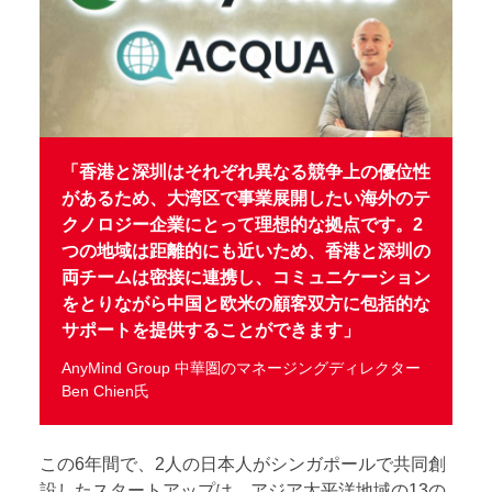
「香港と深圳はそれぞれ異なる競争上の優位性
があるため、大湾区で事業展開したい海外のテ
クノロジー企業にとって理想的な拠点です。2
つの地域は距離的にも近いため、香港と深圳の
両チームは密接に連携し、コミュニケーション
をとりながら中国と欧米の顧客双方に包括的な
サポートを提供することができます」
AnyMind Group 中華圏のマネージングディレクター
Ben Chien氏
この6年間で、2人の日本人がシンガポールで共同創
設したスタートアップは、アジア太平洋地域の13の