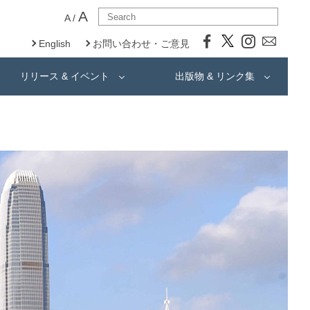
A
A
/
English
お問い合わせ・ご意見
リリース & イベント
出版物 & リンク集