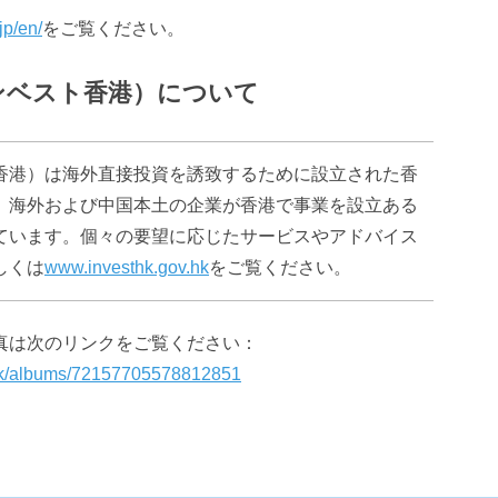
jp/en/
をご覧ください。
ンベスト香港）について
香港）は海外直接投資を誘致するために設立された香
、海外および中国本土の企業が香港で事業を設立ある
ています。個々の要望に応じたサービスやアドバイス
しくは
www.investhk.gov.hk
をご覧ください。
真は次のリンクをご覧ください：
thk/albums/72157705578812851