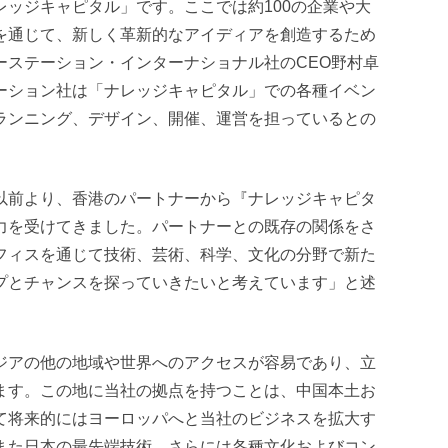
レッジキャピタル」です。ここでは約100の企業や大
を通じて、新しく革新的なアイディアを創造するため
ーステーション・インターナショナル社のCEO野村卓
ーション社は「ナレッジキャピタル」での各種イベン
ランニング、デザイン、開催、運営を担っているとの
以前より、香港のパートナーから『ナレッジキャピタ
力を受けてきました。パートナーとの既存の関係をさ
フィスを通じて技術、芸術、科学、文化の分野で新た
プとチャンスを探っていきたいと考えています」と述
ジアの他の地域や世界へのアクセスが容易であり、立
ます。この地に当社の拠点を持つことは、中国本土お
て将来的にはヨーロッパへと当社のビジネスを拡大す
また日本の最先端技術、さらには各種文化およびコン