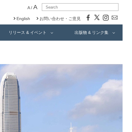
A
A
/
English
お問い合わせ・ご意見
リリース & イベント
出版物 & リンク集