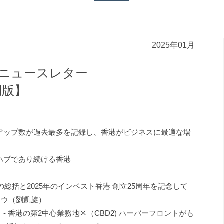
2025年01月
 ニュースレター
刊版】
トアップ数が過去最多を記録し、香港がビジネスに最適な場
ハブであり続ける香港
年の総括と2025年のインベスト香港 創立25周年を記念して
ラウ（劉凱旋）
ast）- 香港の第2中心業務地区（CBD2) ハーバーフロントがも