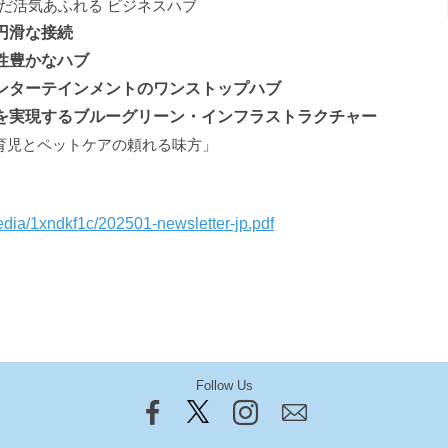
だ活気あふれる ビジネスハブ
の円滑な接続
様性豊かなハブ
エンターテインメントのワンストップハブ
市を実現するブルーグリーン・インフラストラクチャー
「育児とペットケアの頼れる味方」
edia/1xndkf1c/202501-newsletter-jp.pdf
Follow Us