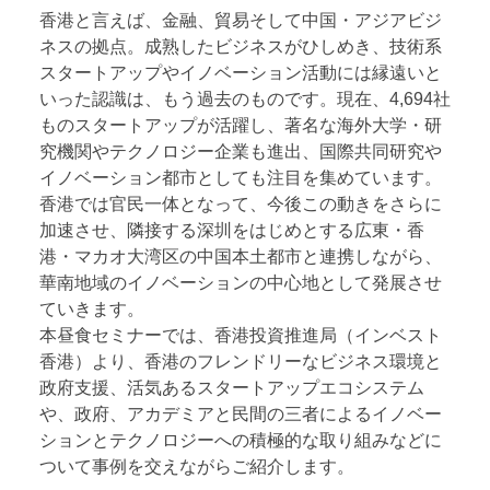
香港と言えば、金融、貿易そして中国・アジアビジ
ネスの拠点。成熟したビジネスがひしめき、技術系
スタートアップやイノベーション活動には縁遠いと
いった認識は、もう過去のものです。現在、4,694社
ものスタートアップが活躍し、著名な海外大学・研
究機関やテクノロジー企業も進出、国際共同研究や
イノベーション都市としても注目を集めています。
香港では官民一体となって、今後この動きをさらに
加速させ、隣接する深圳をはじめとする広東・香
港・マカオ大湾区の中国本土都市と連携しながら、
華南地域のイノベーションの中心地として発展させ
ていきます。
本昼食セミナーでは、香港投資推進局（インベスト
香港）より、香港のフレンドリーなビジネス環境と
政府支援、活気あるスタートアップエコシステム
や、政府、アカデミアと民間の三者によるイノベー
ションとテクノロジーへの積極的な取り組みなどに
ついて事例を交えながらご紹介します。