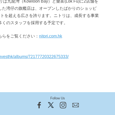
九龍灣（Kowloon Bay）と樂富(Lok Fu)に2店舗を
した湾仔の旗艦店は、オープンしたばかりのショッピ
ートを超える広さを誇ります。ニトリは、成長する事業
多くのスタッフを採用する予定です。
ちらをご覧ください：
nitori.com.hk
s/investhk/albums/72177720322675333/
Follow Us