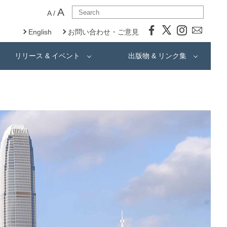
A
A
/
English
お問い合わせ・ご意見
リリース & イベント
出版物 & リンク集