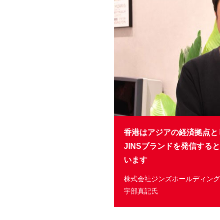
香港はアジアの経済拠点と
JINSブランドを発信す
います
株式会社ジンズホールディング
宇部真記氏