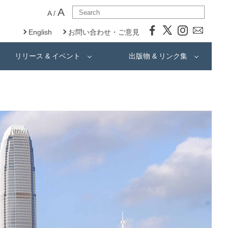
A
A
/
English
お問い合わせ・ご意見
リリース & イベント
出版物 & リンク集