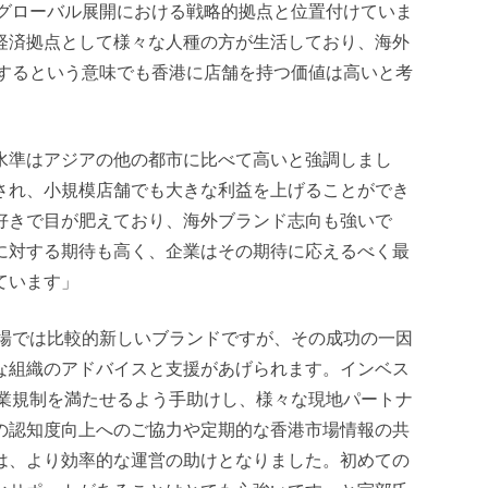
をグローバル展開における戦略的拠点と位置付けていま
経済拠点として様々な人種の方が生活しており、海外
信するという意味でも香港に店舗を持つ価値は高いと考
水準はアジアの他の都市に比べて高いと強調しまし
され、小規模店舗でも大きな利益を上げることができ
好きで目が肥えており、海外ブランド志向も強いで
に対する期待も高く、企業はその期待に応えるべく最
ています」
市場では比較的新しいブランドですが、その成功の一因
な組織のアドバイスと支援があげられます。インベス
事業規制を満たせるよう手助けし、様々な現地パートナ
の認知度向上へのご協力や定期的な香港市場情報の共
は、より効率的な運営の助けとなりました。初めての