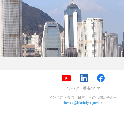
インベスト香港のSNS
インベスト香港（日本）へのお問い合わせ
invest@hketotyo.gov.hk