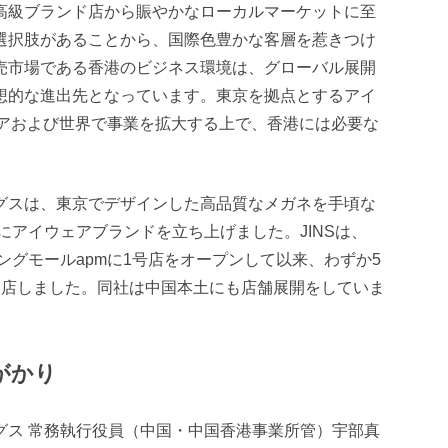
高級ブランド店から賑やかなローカルマーケットに至
選択肢があることから、国際色豊かな客層を惹きつけ
売市場である香港のビジネス環境は、グローバル展開
想的な進出先となっています。東京を拠点とするアイ
ジアおよび世界で事業を拡大する上で、香港には必要な
グスは、東京でデザインした高品質なメガネを手頃な
年にアイウェアブランドを立ち上げました。JINSは、
ピングモールapmに1号店をオープンして以来、わずか5
出店しました。同社は中国本土にも店舗展開をしていま
がかり
グス 常務執行役員（中国・中国香港事業所管）宇部真