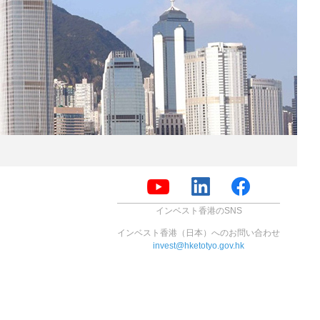
インベスト香港のSNS
インベスト香港（日本）へのお問い合わせ
invest@hketotyo.gov.hk