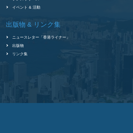
イベント & 活動
出版物 & リンク集
ニュースレター
「香港ライナー」
出版物
リンク集