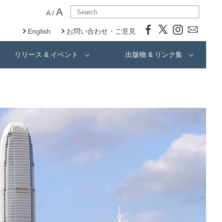
A
A
/
English
お問い合わせ・ご意見
リリース & イベント
出版物 & リンク集