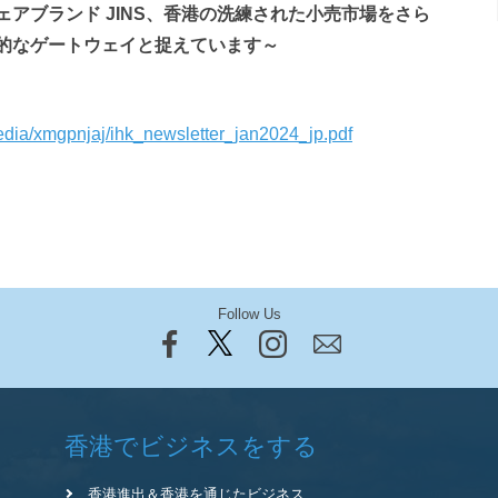
アブランド JINS、香港の洗練された小売市場をさら
的なゲートウェイと捉えています～
edia/xmgpnjaj/ihk_newsletter_jan2024_jp.pdf
Follow Us
香港でビジネスをする
香港進出＆香港を通じたビジネス