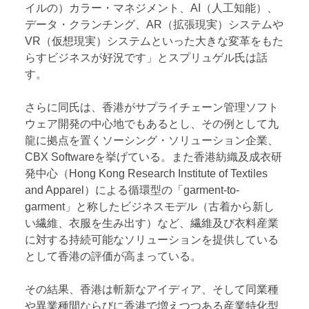
イルの）カラー・マネジメント、AI（人工知能）、
データ・クランチング、AR（拡張現実）システムや
VR（仮想現実）システムといった大きな変革をもた
らすビジネスが好況です」とスプリュゲル氏は話
す。
さらに同氏は、香港がサプライチェーン管理ソフト
ウェア開発の中心地でもあるとし、その例として九
龍に拠点を置くソーシング・ソリューション企業、
CBX Softwareを挙げている。また香港紡織及成衣研
発中心（Hong Kong Research Institute of Textiles
and Apparel）による循環型の「garment-to-
garment」と称したビジネスモデル（古着から新し
い繊維、衣服を生み出す）など、繊維及び衣料産業
に対する持続可能なソリューションを提供している
として香港の評価が高まっている。
その結果、香港は斬新なアイディア、そして同業種
や異業種間ならびに香港で増えつつある産業特化型