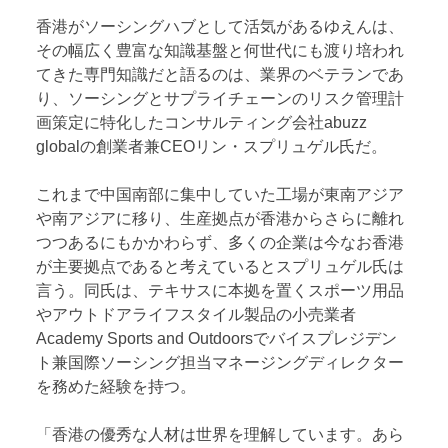
香港がソーシングハブとして活気があるゆえんは、
その幅広く豊富な知識基盤と何世代にも渡り培われ
てきた専門知識だと語るのは、業界のベテランであ
り、ソーシングとサプライチェーンのリスク管理計
画策定に特化したコンサルティング会社abuzz
globalの創業者兼CEOリン・スプリュゲル氏だ。
これまで中国南部に集中していた工場が東南アジア
や南アジアに移り、生産拠点が香港からさらに離れ
つつあるにもかかわらず、多くの企業は今なお香港
が主要拠点であると考えているとスプリュゲル氏は
言う。同氏は、テキサスに本拠を置くスポーツ用品
やアウトドアライフスタイル製品の小売業者
Academy Sports and Outdoorsでバイスプレジデン
ト兼国際ソーシング担当マネージングディレクター
を務めた経験を持つ。
「香港の優秀な人材は世界を理解しています。あら