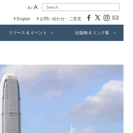
A
A
/
English
お問い合わせ・ご意見
リリース & イベント
出版物 & リンク集