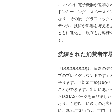
ルマシンに電子機器が追加さ
ドンキーコング、スペースイ
なり、その後、グラフィック
デジタル技術が影響を与える
ともに進化し、現在もお客様
す。
洗練された消費者市
「DOCODOCOは、最新の
プのプレイグラウンドです」とNamco
語ります。「対象年齢は6か
ことができます。出店にあた
らLOHASパークを選びまし
おり、予想以上に多くのお客
に、2021年3月には、屯門（Tu