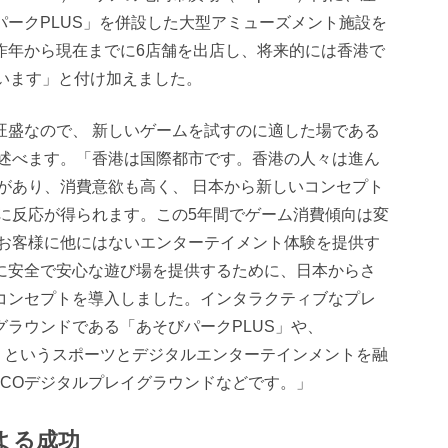
パークPLUS」を併設した大型アミューズメント施設を
昨年から現在までに6店舗を出店し、将来的には香港で
ています」と付け加えました。
旺盛なので、 新しいゲームを試すのに適した場である
に述べます。「香港は国際都市です。香港の人々は進ん
があり、消費意欲も高く、 日本から新しいコンセプト
ぐに反応が得られます。この5年間でゲーム消費傾向は変
のお客様に他にはないエンターテイメント体験を提供す
に安全で安心な遊び場を提供するために、日本からさ
コンセプトを導入しました。インタラクティブなプレ
ラウンドである「あそびパークPLUS」や、
RENA」というスポーツとデジタルエンターテインメントを融
OCOデジタルプレイグラウンドなどです。」
よる成功