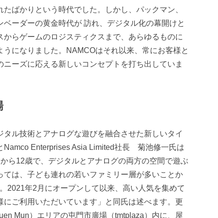
れたばかりという時代でした。しかし、パックマン、
ンベーダーの黄金時代が 訪れ、デジタル化の幕開けと
スからゲームのロジスティクスまで、あらゆるものに
ようになりました。NAMCOはそれ以来、常にお客様と
のニーズに応える新しいコンセプトを打ち出していま
場
デジタル技術とアナログな遊びを融合させた新しいタイ
 Enterprises Asia Limited社長 菊池修一氏は
月から12歳で、デジタルとアナログの両方の空間で遊ぶ
っては、子ども連れの若いファミリー層が多いことか
た。2021年2月にオープンして以来、高い人気を集めて
様にご利用いただいています」と同氏は述べます。更
en Mun）エリアの屯門市廣場（tmtplaza）内に、屋