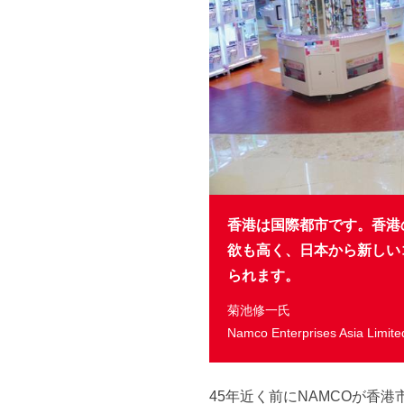
香港は国際都市です。香港
欲も高く、日本から新しい
られます。
菊池修一氏
Namco Enterprises Asia Limi
45年近く前にNAMCOが香