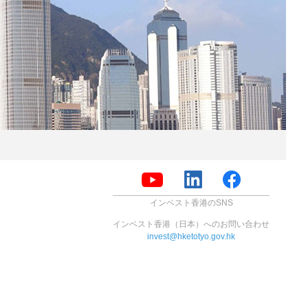
インベスト香港のSNS
インベスト香港（日本）へのお問い合わせ
invest@hketotyo.gov.hk