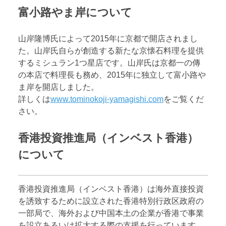
富小路やま岸について
山岸隆博氏によって2015年に京都で開店されまし
た。山岸氏自らが創造する新たな京懐石料理を提供
するミシュラン1つ星店です。山岸氏は京都一の傳
の本店で料理長も務め、2015年に独立して富小路や
ま岸を開店しました。
詳しくは
www.tominokoji-yamagishi.com
をご覧くだ
さい。
香港投資推進局（インベスト香港）
について
香港投資推進局（インベスト香港）は海外直接投資
を誘致するために設立された香港特別行政区政府の
一部局で、海外および中国本土の企業が香港で事業
を設立あるいは拡大する際の支援を行っています。