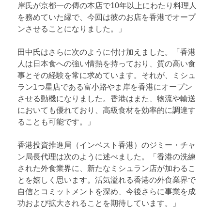
岸氏が京都一の傳の本店で10年以上にわたり料理人
を務めていた縁で、今回は彼のお店を香港でオープ
ンさせることになりました。」
田中氏はさらに次のように付け加えました。「香港
人は日本食への強い情熱を持っており、質の高い食
事とその経験を常に求めています。それが、ミシュ
ラン1つ星店である富小路やま岸を香港にオープン
させる動機になりました。香港はまた、物流や輸送
においても優れており、高級食材を効率的に調達す
ることも可能です。」
香港投資推進局（インベスト香港）のジミー・チャ
ン局長代理は次のように述べました。「香港の洗練
された外食業界に、新たなミシュラン店が加わるこ
とを嬉しく思います。活気溢れる香港の外食業界で
自信とコミットメントを深め、今後さらに事業を成
功および拡大されることを期待しています。」