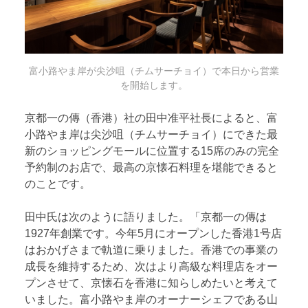
富小路やま岸が尖沙咀（チムサーチョイ）で本日から営業
を開始します。
京都一の傳（香港）社の田中准平社長によると、富
小路やま岸は尖沙咀（チムサーチョイ）にできた最
新のショッピングモールに位置する15席のみの完全
予約制のお店で、最高の京懐石料理を堪能できると
のことです。
田中氏は次のように語りました。「京都一の傳は
1927年創業です。今年5月にオープンした香港1号店
はおかげさまで軌道に乗りました。香港での事業の
成長を維持するため、次はより高級な料理店をオー
プンさせて、京懐石を香港に知らしめたいと考えて
いました。富小路やま岸のオーナーシェフである山